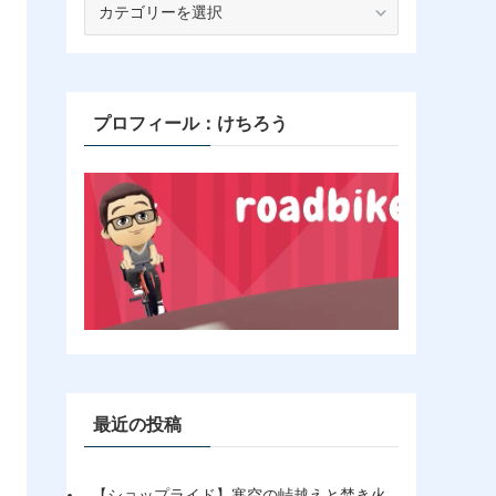
テ
ゴ
リ
ー
プロフィール：けちろう
最近の投稿
【ショップライド】寒空の峠越えと焚き火