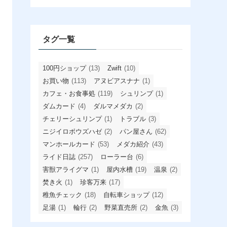
カ
イ
ブ
タグ一覧
100円ショップ
(13)
Zwift
(10)
お買い物
(113)
アヌビアスナナ
(1)
カフェ・お食事処
(119)
シュリンプ
(1)
ダムカード
(4)
ダルマメダカ
(2)
チェリーシュリンプ
(1)
トラブル
(3)
ニジイロボウズハゼ
(2)
パン屋さん
(62)
マンホールカード
(53)
メダカ紹介
(43)
ライド日誌
(257)
ローラー台
(6)
害獣アライグマ
(1)
屋内水槽
(19)
温泉
(2)
焚き火
(1)
珍客万来
(17)
稚魚チェック
(18)
自転車ショップ
(12)
足湯
(1)
輪行
(2)
野菜直売所
(2)
金魚
(3)