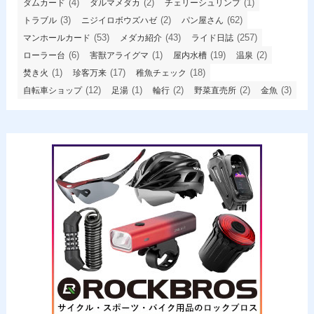
(4)
(2)
(1)
ダムカード
ダルマメダカ
チェリーシュリンプ
(3)
(2)
(62)
トラブル
ニジイロボウズハゼ
パン屋さん
(53)
(43)
(257)
マンホールカード
メダカ紹介
ライド日誌
(6)
(1)
(19)
(2)
ローラー台
害獣アライグマ
屋内水槽
温泉
(1)
(17)
(18)
焚き火
珍客万来
稚魚チェック
(12)
(1)
(2)
(2)
(3)
自転車ショップ
足湯
輪行
野菜直売所
金魚