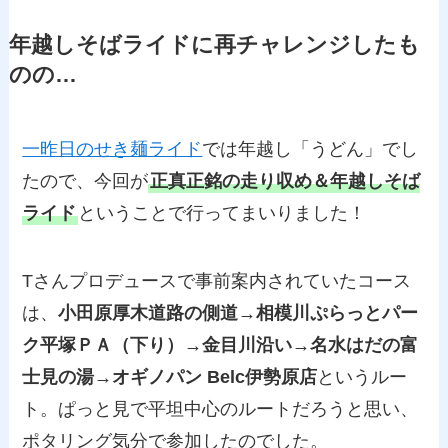
年越しそばライドに再チャレンジしたも
のの…
一昨日のせき麺ライド
では年越し「うどん」でし
たので、今回が
正真正銘の走り収め＆年越しそば
ライド
ということで行ってまいりました！
Tさんプロデュースで事前案内されていたコース
は、
小田原厚木道路の側道→相模川ぷらっとパー
ク平塚ＰＡ（下り）→金目川沿い→名水はだの富
士見の湯→オギノパン Belc伊勢原店
というルー
ト。ぱっと見で平坦中心のルートだろうと思い、
ポタリング気分で参加したのでした。