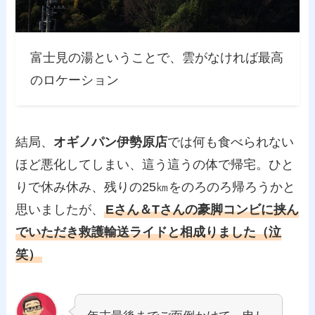
富士見の湯ということで、雲がなければ最高
のロケーション
結局、
オギノパン伊勢原店
では何も食べられない
ほど悪化してしまい、這う這うの体で帰宅。ひと
りで休み休み、残りの25㎞をのろのろ帰ろうかと
思いましたが、
Eさん＆Tさんの豪脚コンビに挟ん
でいただき救護輸送ライドと相成りました（泣
笑）