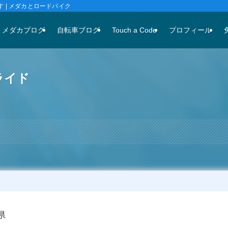
 | メダカとロードバイク
メダカブログ
自転車ブログ
Touch a Code
プロフィール
ライド
県