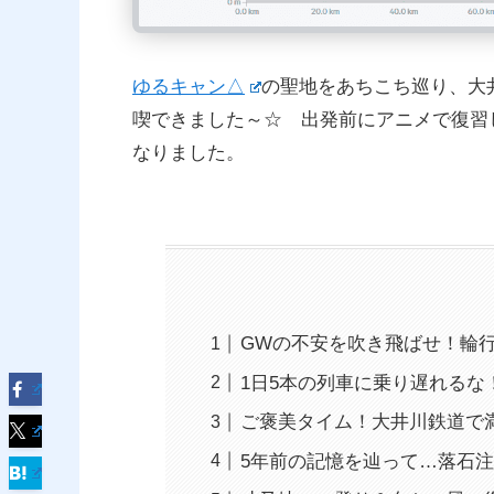
ゆるキャン△
の聖地をあちこち巡り、大
喫できました～☆ 出発前にアニメで復習
なりました。
GWの不安を吹き飛ばせ！輪
1日5本の列車に乗り遅れるな
ご褒美タイム！大井川鉄道で
5年前の記憶を辿って…落石注