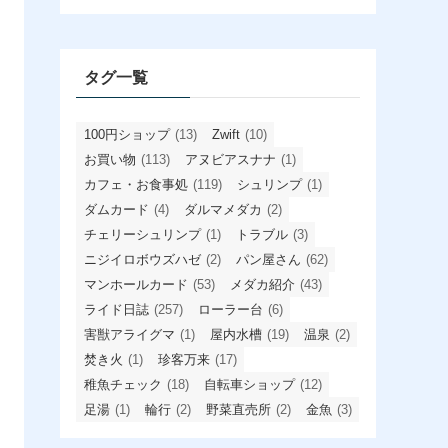
カ
イ
ブ
タグ一覧
100円ショップ
(13)
Zwift
(10)
お買い物
(113)
アヌビアスナナ
(1)
カフェ・お食事処
(119)
シュリンプ
(1)
ダムカード
(4)
ダルマメダカ
(2)
チェリーシュリンプ
(1)
トラブル
(3)
ニジイロボウズハゼ
(2)
パン屋さん
(62)
マンホールカード
(53)
メダカ紹介
(43)
ライド日誌
(257)
ローラー台
(6)
害獣アライグマ
(1)
屋内水槽
(19)
温泉
(2)
焚き火
(1)
珍客万来
(17)
稚魚チェック
(18)
自転車ショップ
(12)
足湯
(1)
輪行
(2)
野菜直売所
(2)
金魚
(3)