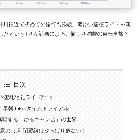
井川鉄道で初めての輪行も経験。濃ゆい遠征ライドを満
したというTさん計画による、愉しさ満載の自転車旅と
目次
行×聖地巡礼ライド計画
！早朝45kmタイムトライアル
満喫する「ゆるキャン△」の世界
意の市道 閑蔵線はやっぱり危ない！