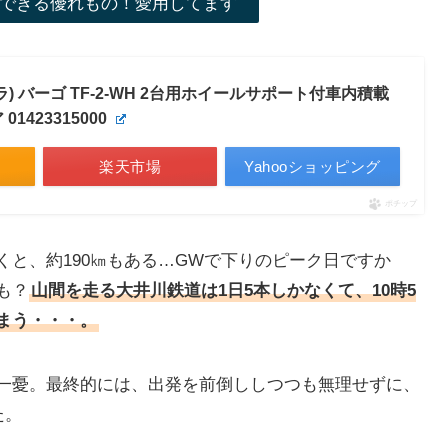
できる優れもの！愛用してます
ウラ) バーゴ TF-2-WH 2台用ホイールサポート付車内積載
1423315000
楽天市場
Yahooショッピング
ポチップ
と、約190㎞もある…GWで下りのピーク日ですか
も？
山間を走る大井川鉄道は1日5本しかなくて、10時5
まう・・・。
一憂。最終的には、出発を前倒ししつつも無理せずに、
た。