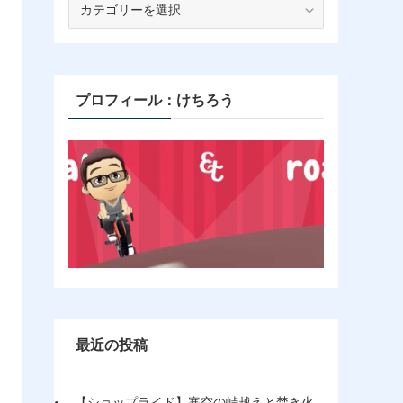
テ
ゴ
リ
ー
プロフィール：けちろう
最近の投稿
【ショップライド】寒空の峠越えと焚き火