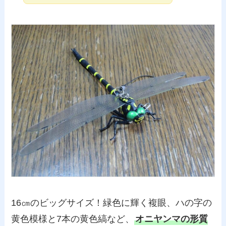
16㎝のビッグサイズ！緑色に輝く複眼、ハの字の
黄色模様と7本の黄色縞など、
オニヤンマの形質