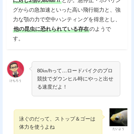
に対し2倍の80㎞/ｈ
とか。急停止・ホバリン
グからの急加速といった高い飛行能力と、強
力な顎の力で空中ハンティングを得意とし、
他の昆虫に恐れられている存在
のようで
す。
80㎞/hって…ロードバイクのプロ
競技でダウンヒル時にやっと出せ
けちろう
る速度だよ！
泳ぐのだって、ストップ＆ゴーは
体力を使うよね
たいよう