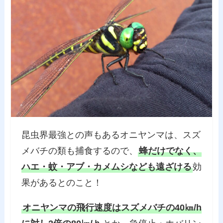
昆虫界最強との声もあるオニヤンマは、スズ
メバチの類も捕食するので、
蜂だけでなく、
ハエ・蚊・アブ・カメムシなども遠ざける
効
果があるとのこと！
オニヤンマの飛行速度はスズメバチの40㎞/h