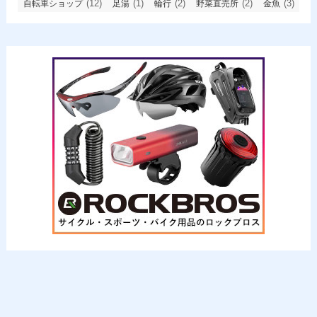
(12)
(1)
(2)
(2)
(3)
自転車ショップ
足湯
輪行
野菜直売所
金魚