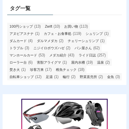
ブ
タグ一覧
(13)
(10)
(113)
100円ショップ
Zwift
お買い物
(1)
(119)
(1)
アヌビアスナナ
カフェ・お食事処
シュリンプ
(4)
(2)
(1)
ダムカード
ダルマメダカ
チェリーシュリンプ
(3)
(2)
(62)
トラブル
ニジイロボウズハゼ
パン屋さん
(53)
(43)
(257)
マンホールカード
メダカ紹介
ライド日誌
(6)
(1)
(19)
(2)
ローラー台
害獣アライグマ
屋内水槽
温泉
(1)
(17)
(18)
焚き火
珍客万来
稚魚チェック
(12)
(1)
(2)
(2)
(3)
自転車ショップ
足湯
輪行
野菜直売所
金魚