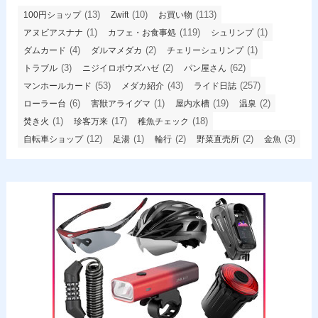
(13)
(10)
(113)
100円ショップ
Zwift
お買い物
(1)
(119)
(1)
アヌビアスナナ
カフェ・お食事処
シュリンプ
(4)
(2)
(1)
ダムカード
ダルマメダカ
チェリーシュリンプ
(3)
(2)
(62)
トラブル
ニジイロボウズハゼ
パン屋さん
(53)
(43)
(257)
マンホールカード
メダカ紹介
ライド日誌
(6)
(1)
(19)
(2)
ローラー台
害獣アライグマ
屋内水槽
温泉
(1)
(17)
(18)
焚き火
珍客万来
稚魚チェック
(12)
(1)
(2)
(2)
(3)
自転車ショップ
足湯
輪行
野菜直売所
金魚