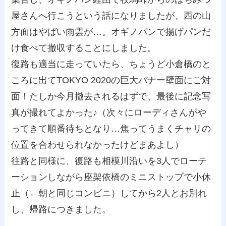
屋さんへ行こうという話になりましたが、西の山
方面はやばい雨雲が…。オギノパンで揚げパンだ
け食べて撤収することにしました。
復路も適当に走っていたら、ちょうど小倉橋のと
ころに出てTOKYO 2020の巨大バナー壁面にご対
面！たしか今月撤去されるはずで、最後に記念写
真が撮れてよかった♪（次々にローディさんがや
ってきて順番待ちとなり…焦ってうまくチャリの
位置を合わせられなかったけどまあよし）
往路と同様に、復路も相模川沿いを3人でローテ
ーションしながら座架依橋のミニストップで小休
止（←朝と同じコンビニ）してから2人とお別れ
し、帰路につきました。