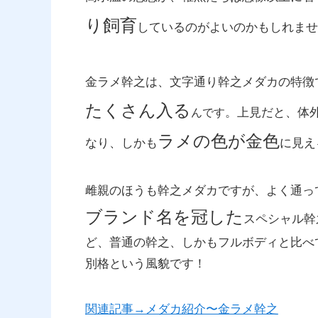
り飼育
しているのがよいのかもしれませ
金ラメ幹之は、文字通り幹之メダカの特徴
たくさん入る
。上見だと、体
んです
ラメの色が金色
なり、しかも
に見え
雌親のほうも幹之メダカですが、よく通っ
ブランド名を冠した
スペシャル幹
ど、普通の幹之、しかもフルボディと比べ
別格という風貌です！
関連記事→メダカ紹介〜金ラメ幹之