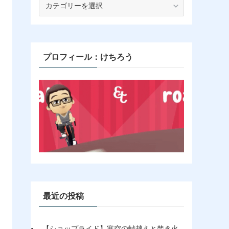
テ
ゴ
リ
ー
プロフィール：けちろう
最近の投稿
【ショップライド】寒空の峠越えと焚き火