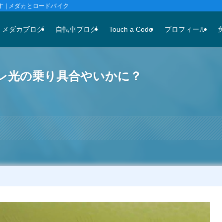
 | メダカとロードバイク
メダカブログ
自転車ブログ
Touch a Code
プロフィール
レ光の乗り具合やいかに？