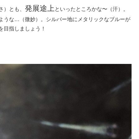
発展途上
さ）とも、
といったところかな〜（汗）。
ような…（微妙）。シルバー地にメタリックなブルーが
を目指しましょう！