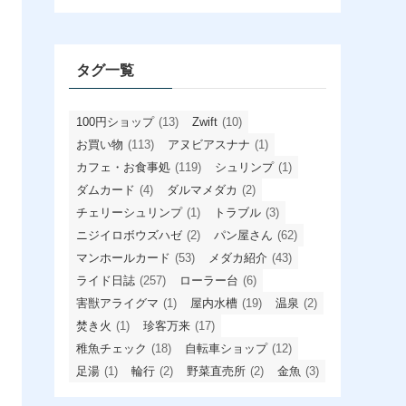
カ
イ
ブ
タグ一覧
100円ショップ
(13)
Zwift
(10)
お買い物
(113)
アヌビアスナナ
(1)
カフェ・お食事処
(119)
シュリンプ
(1)
ダムカード
(4)
ダルマメダカ
(2)
チェリーシュリンプ
(1)
トラブル
(3)
ニジイロボウズハゼ
(2)
パン屋さん
(62)
マンホールカード
(53)
メダカ紹介
(43)
ライド日誌
(257)
ローラー台
(6)
害獣アライグマ
(1)
屋内水槽
(19)
温泉
(2)
焚き火
(1)
珍客万来
(17)
稚魚チェック
(18)
自転車ショップ
(12)
足湯
(1)
輪行
(2)
野菜直売所
(2)
金魚
(3)