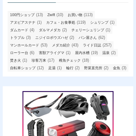
(13)
(10)
(113)
100円ショップ
Zwift
お買い物
(1)
(119)
(1)
アヌビアスナナ
カフェ・お食事処
シュリンプ
(4)
(2)
(1)
ダムカード
ダルマメダカ
チェリーシュリンプ
(3)
(2)
(62)
トラブル
ニジイロボウズハゼ
パン屋さん
(53)
(43)
(257)
マンホールカード
メダカ紹介
ライド日誌
(6)
(1)
(19)
(2)
ローラー台
害獣アライグマ
屋内水槽
温泉
(1)
(17)
(18)
焚き火
珍客万来
稚魚チェック
(12)
(1)
(2)
(2)
(3)
自転車ショップ
足湯
輪行
野菜直売所
金魚