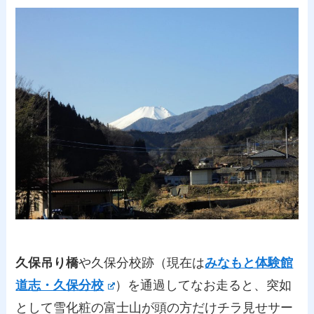
久保吊り橋
や久保分校跡（現在は
みなもと体験館
道志・久保分校
）を通過してなお走ると、突如
として雪化粧の富士山が頭の方だけチラ見せサー