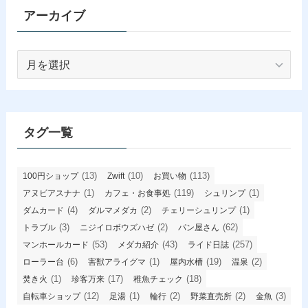
アーカイブ
ア
ー
カ
イ
ブ
タグ一覧
(13)
(10)
(113)
100円ショップ
Zwift
お買い物
(1)
(119)
(1)
アヌビアスナナ
カフェ・お食事処
シュリンプ
(4)
(2)
(1)
ダムカード
ダルマメダカ
チェリーシュリンプ
(3)
(2)
(62)
トラブル
ニジイロボウズハゼ
パン屋さん
(53)
(43)
(257)
マンホールカード
メダカ紹介
ライド日誌
(6)
(1)
(19)
(2)
ローラー台
害獣アライグマ
屋内水槽
温泉
(1)
(17)
(18)
焚き火
珍客万来
稚魚チェック
(12)
(1)
(2)
(2)
(3)
自転車ショップ
足湯
輪行
野菜直売所
金魚