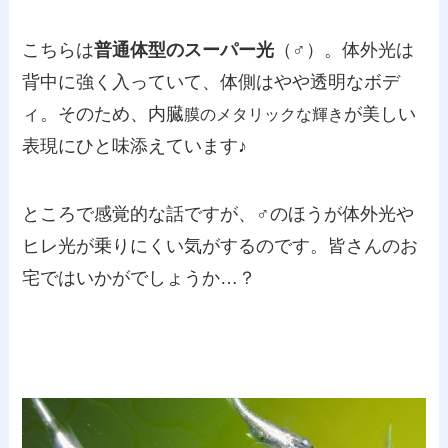
こちらは
普通体型のスーパー光
（♂）。体外光は
背中に強く入っていて、体側はやや透明なボデ
ィ。そのため、内臓
が美しい
膜のメタリックな輝き
表現にひと味添えています♪
ところで感覚的な話ですが、♂のほうが体外光や
ヒレ光が乗りにくい気がするのです。皆さんのお
宅ではいかがでしょうか…？