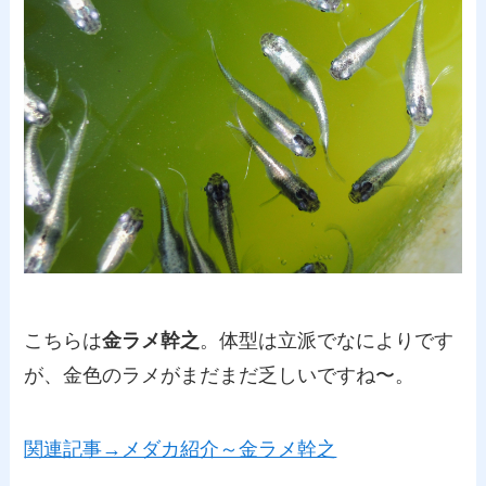
こちらは
金ラメ幹之
。体型は立派でなによりです
が、金色のラメがまだまだ乏しいですね〜。
関連記事→メダカ紹介～金ラメ幹之