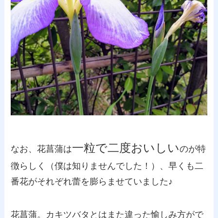
一粒で二度おいしい
なお、花菖蒲は
のが特
徴らしく（僕は知りませんでした！）、早くも二
番花がそれぞれ蕾を膨らませていました♪
花菖蒲。カキツバタとはまた違った愉しみ方がで